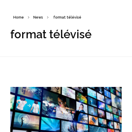
Home
News
format télévisé
format télévisé