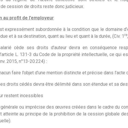
de cession de droits reste donc judicieux.
n au profit de l’employeur
st expressément subordonnée à la condition que le domaine d’
re
ue et à sa destination, quant au lieu et quant à la durée, (Civ. 1
salarié cède ses droits d’auteur devra en conséquence res
l’article L. 131-3 du Code de la propriété intellectuelle, ce qui e
anv. 2015, n°13-20.224) :
acun faire l’objet d’une mention distincte et précise dans l’acte
es droits cédés devra être délimité dans son étendue et sa desti
ur restent incessibles
 générale ou imprécise des œuvres créées dans le cadre du contr
 atteinte au principe de la prohibition de la cession globale d
elle).