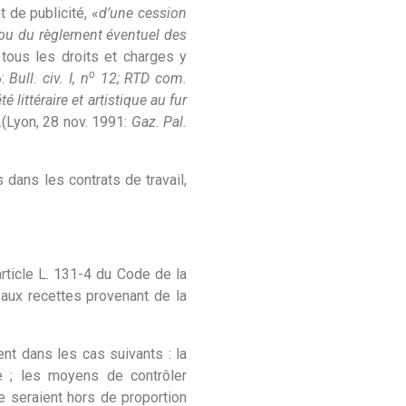
 de publicité, «
d’une cession
on ou du règlement éventuel des
 tous les droits et charges y
o
6:
Bull. civ. I, n
12; RTD com.
 littéraire et artistique au fur
.(Lyon, 28 nov. 1991:
Gaz. Pal.
dans les contrats de travail,
article L. 131-4 du Code de la
e aux recettes provenant de la
nt dans les cas suivants : la
ée ; les moyens de contrôler
le seraient hors de proportion