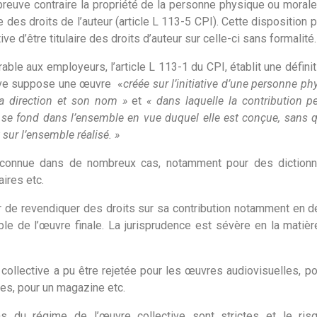
 preuve contraire la propriété de la personne physique ou morale
ie des droits de l’auteur (article L 113-5 CPI). Cette disposition
tive d’être titulaire des droits d’auteur sur celle-ci sans formalité.
able aux employeurs, l’article L 113-1 du CPI, établit une définit
tive suppose une œuvre «
créée sur l’initiative d’une personne phy
sa direction et son nom »
et
«
dans laquelle la contribution p
 se fond dans l’ensemble en vue duquel elle est conçue, sans qu’
 sur l’ensemble réalisé. »
reconnue dans de nombreux cas, notamment pour des dictionna
aires etc.
ur de revendiquer des droits sur sa contribution notamment en d
able de l’œuvre finale. La jurisprudence est sévère en la matiè
e collective a pu être rejetée pour les œuvres audiovisuelles, po
ues, pour un magazine etc.
ns du régime de l’œuvre collective sont strictes et le risqu