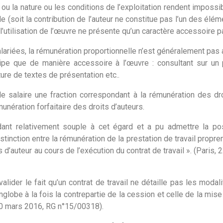
 ou la nature ou les conditions de l’exploitation rendent impossib
e (soit la contribution de l’auteur ne constitue pas l’un des élé
 l’utilisation de l’œuvre ne présente qu’un caractère accessoire par
alariées, la rémunération proportionnelle n’est généralement pa
cipe que de manière accessoire à l’œuvre : consultant sur un p
ure de textes de présentation etc..
s le salaire une fraction correspondant à la rémunération des d
munération forfaitaire des droits d’auteurs.
ant relativement souple à cet égard et a pu admettre la pos
istinction entre la rémunération de la prestation de travail propre
d’auteur au cours de l’exécution du contrat de travail ». (Paris, 2
lider le fait qu’un contrat de travail ne détaille pas les modal
englobe à la fois la contrepartie de la cession et celle de la mis
, 10 mars 2016, RG n°15/00318).