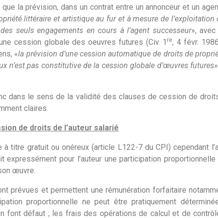
 que la prévision, dans un contrat entre un annonceur et un agent
riété littéraire et artistique au fur et à mesure de l’exploitati
rt des seuls engagements en cours à l’agent successeur
», avec
re
 une cession globale des oeuvres futures (Civ. 1
, 4 févr. 198
ens, «
la prévision d’une cession automatique de droits de propriété
ux n’est pas constitutive de la cession globale d’œuvres futures»
c dans le sens de la validité des clauses de cession de droits 
amment claires.
sion de droits de l’auteur salarié
 à titre gratuit ou onéreux (article L122-7 du CPI) cependant l’
oit expressément pour l’auteur une participation proportionnell
 son œuvre.
nt prévues et permettent une rémunération forfaitaire notamme
ipation proportionnelle ne peut être pratiquement détermin
tion font défaut ; les frais des opérations de calcul et de contrô