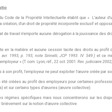
nitio
 du Code de la Propriété Intellectuelle établit que « L’auteur d’u
a création, d’un droit de propriété incorporelle exclusif et opposa
at de travail n’emporte aucune dérogation à la jouissance des droi
te en la matière et aucune cession tacite des droits au profit 
 avr. 1993, p. 193, note Sirinelli; JCP 1993. IV. 549.)
et ce mê
employeur » (T. com. Lyon, réf., 22 oct. 2001:
Rev. judiciaire 2002
 à son profit, l’employeur ne peut exploiter l’œuvre créée par son
 été créées au profit des employeurs pour certaines professions 
ls) et sur certains types d’œuvres (œuvre collective).
des régimes spécifiques mais nous concentrerons sur les dispo
r brièvement sur la notion d’œuvre collective.