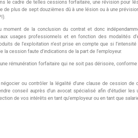
dans le cadre de telles cessions forfaitaire, une révision pour lé
ice de plus de sept douzièmes dû à une lésion ou à une prévisio
I).
au moment de la conclusion du contrat et donc indépendamme
 aux usages professionnels et en fonction des modalités d’e
duits de l’exploitation n’est prise en compte que si l’intensité d
e la cession faute d’indications de la part de l’employeur.
 une rémunération forfaitaire qui ne soit pas dérisoire, conforme
, négocier ou contrôler la légalité d’une clause de cession de 
 prendre conseil auprès d’un avocat spécialisé afin d’étudier le
otection de vos intérêts en tant qu’employeur ou en tant que salarié