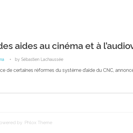
es aides au cinéma et à l’audio
ma
by
Sébastien Lachaussée
ace de certaines réformes du système d’aide du CNC, annonc
 Powered by Phlox Theme