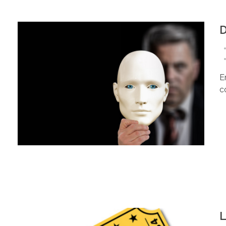
D
E
co
L