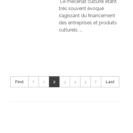
Le mécénat culturel étant
très souvent évoqué
s’agissant du financement
des entreprises et produits
culturels, ...
First
1
2
3
4
5
Last